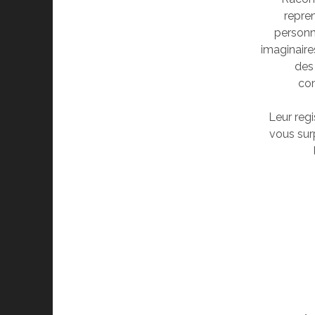
repre
personn
imaginaire
des
com
Leur regi
vous sur