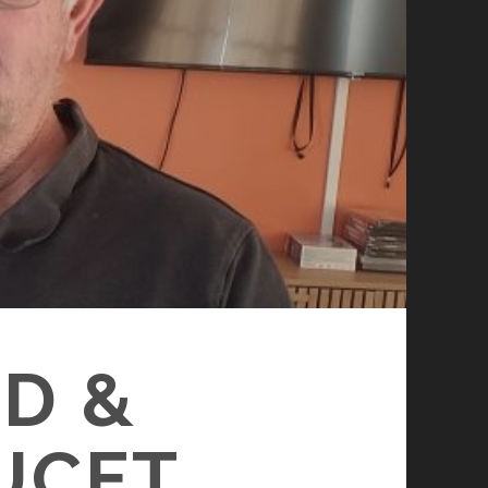
D &
UCET