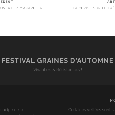
CÉDENT
ART
UVERTE / Y’AKAPELLA
LA CERISE SUR LE TR
FESTIVAL GRAINES D'AUTOMNE
Vivant.e.s & Résistant.e.s !
P
principe de la
Certaines veillées sont s