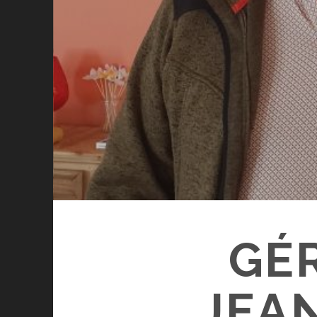
GÉ
JEA