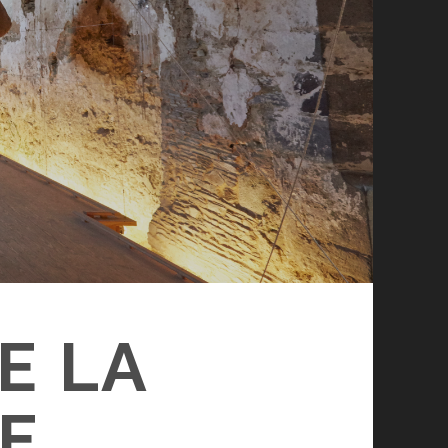
E LA
SE