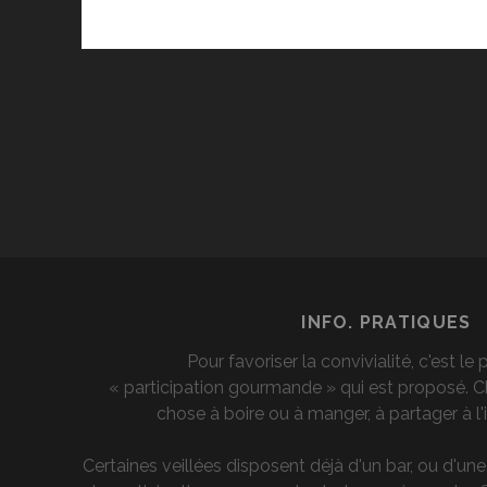
INFO. PRATIQUES
Pour favoriser la convivialité, c'est le 
« participation gourmande » qui est proposé.
chose à boire ou à manger, à partager à l'i
Certaines veillées disposent déjà d'un bar, ou d'un