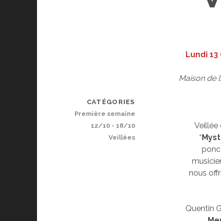
Lundi 13
Maison de l
CATÉGORIES
Première semaine
Veillée
12/10 - 18/10
“
Myst
Veillées
ponct
musicie
nous off
Quentin G
Me