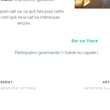
u’on sait sur ce qu’il fera pour cette
 c’est qu’il ne le sait lui-même pas
encore.
Bar sur Place
Participation gourmande !
( Solide ou Liquide )
CÉDENT
ART
SONS PAR VICTORIA
INITIATION À