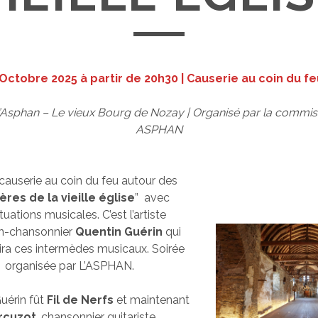
 Octobre 2025 à partir de 20h30 |
Causerie au coin du f
’Asphan – Le vieux Bourg de Nozay | Organisé par la commis
ASPHAN
 causerie au coin du feu autour des
ères de la vieille église
” avec
uations musicales. C’est l’artiste
n-chansonnier
Quentin Guérin
qui
rira ces intermèdes musicaux. Soirée
organisée par L’ASPHAN.
uérin fût
Fil de Nerfs
et maintenant
rcuzot
, chansonnier guitariste.