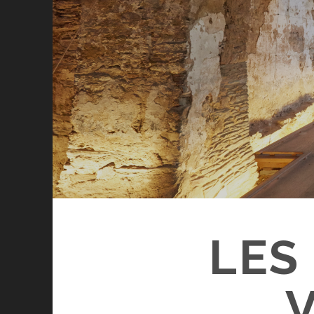
LES
V