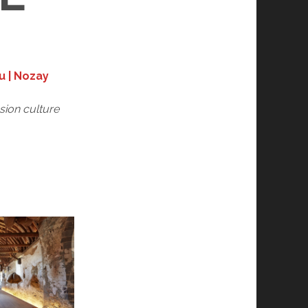
eu
| Nozay
sion culture