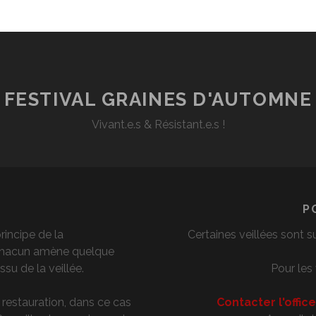
FESTIVAL GRAINES D'AUTOMNE
Vivant.e.s & Résistant.e.s !
P
principe de la
Certaines veillées sont s
 Chacun amène quelque
ssu de la veillée.
Pour les 
e restauration, dans ce cas
Contacter l'offic