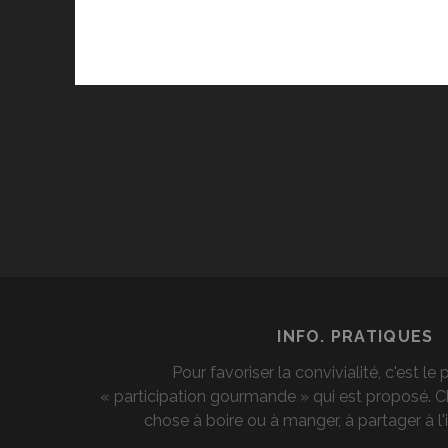
INFO. PRATIQUES
Pour favoriser la convivialité, c'est le 
« participation gourmande » qui est proposé.
chose à boire ou à manger, à partager à l'i