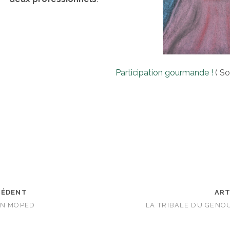
Participation gourmande !
( So
CÉDENT
ART
ON MOPED
LA TRIBALE DU GENO