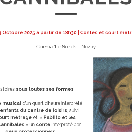
 Octobre 2025 à partir de 18h30
| Contes et court mét
Cinema ‘Le Nozek’ – Nozay
istoires
sous toutes ses formes
.
 musical
d’un quart d’heure interprété
 enfants du centre de loisirs
, suivi
ourt métrage
et, «
Pablito et les
cannibales
» un
conte
interprété par
deux professionnels
.