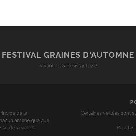
FESTIVAL GRAINES D'AUTOMNE
Vivant.e.s & Résistant.e.s !
P
principe de la
Certaines veillées sont s
 Chacun amène quelque
ssu de la veillée.
Pour les 