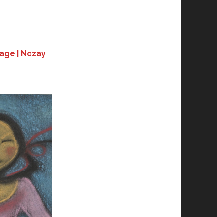
rage
| Nozay