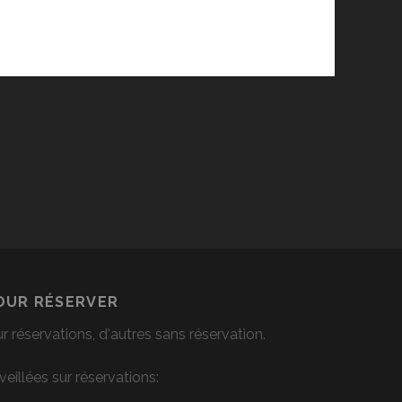
OUR RÉSERVER
ur réservations, d'autres sans réservation.
veillées sur réservations: