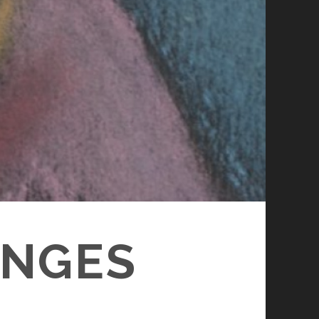
INGES
S