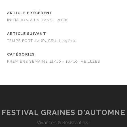
ARTICLE PRÉCÉDENT
INITIATION À LA DANSE ROCK
ARTICLE SUIVANT
TEMPS FORT #2 (PUCEUL) (19/10)
CATÉGORIES
PREMIÈRE SEMAINE 12/10 - 18/10
VEILLÉES
FESTIVAL GRAINES D'AUTOMNE
Vivant.e.s & Résistant.e.s !