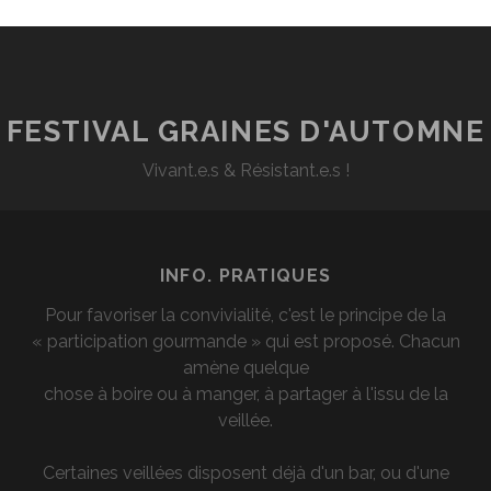
FESTIVAL GRAINES D'AUTOMNE
Vivant.e.s & Résistant.e.s !
INFO. PRATIQUES
Pour favoriser la convivialité, c'est le principe de la
« participation gourmande » qui est proposé. Chacun
amène quelque
chose à boire ou à manger, à partager à l'issu de la
veillée.
Certaines veillées disposent déjà d'un bar, ou d'une