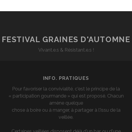
FESTIVAL GRAINES D'AUTOMNE
Vivant.e.s & Résistant.e.s !
INFO. PRATIQUES
Pour favoriser la convivialité, c'est le principe de la
« participation gourmande » qui est proposé. Chacun
amène quelque
chose à boire ou à manger, à partager à l'issu de la
veillée.
Certaines veillées disposent déjà d'un bar, ou d'une